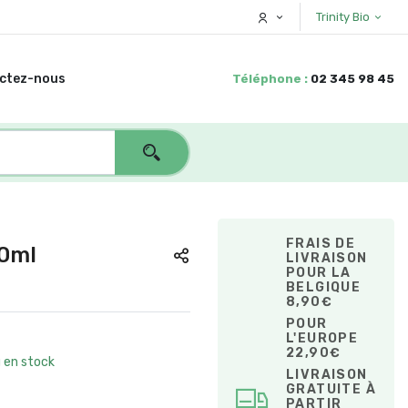
Trinity Bio
ctez-nous
Téléphone :
02 345 98 45
FRAIS DE
00ml
LIVRAISON
POUR LA
BELGIQUE
8,90€
POUR
L'EUROPE
22,90€
u en stock
LIVRAISON
GRATUITE À
PARTIR