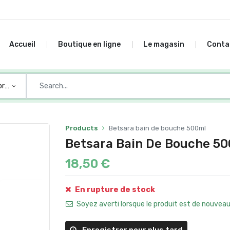
Accueil
Boutique en ligne
Le magasin
Conta
ories
Products
Betsara bain de bouche 500ml
Betsara Bain De Bouche 5
18,50
€
En rupture de stock
Soyez averti lorsque le produit est de nouvea