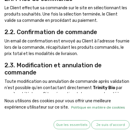
Le Client effectue sa commande sur le site en sélectionnant les
produits souhaités. Une fois la sélection terminée, le Client
valide sa commande en procédant au paiement.
2.2. Confirmation de commande
Un email de confirmation est envoyé au Client à l'adresse fournie
lors de la commande, récapitulant les produits commandés, le
prix total et les modalités de livraison.
2.3. Modification et annulation de
commande
Toute modification ou annulation de commande après validation
n'est possible qu'en contactant directement
Trinity Bio
par
email ou téléphone. Si la préparation de la commande a déjà
commencé, l'annulation ne sera plus possible.
Nous utilisons des cookies pour vous offrir une meilleure
expérience utilisateur sur ce site.
Politique en matière de cookies
3. Prix
Les prix des produits sont indiqués en euros, toutes taxes
Que les essentiels
Je suis d'accord
comprises (TTC). Les frais de livraison sont précisés lors de la