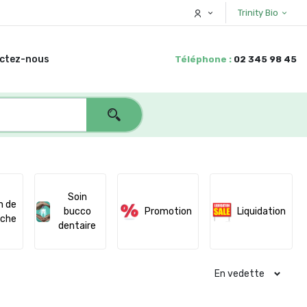
Trinity Bio
ctez-nous
Téléphone :
02 345 98 45
Soin
n de
bucco
Promotion
Liquidation
che
dentaire
En vedette