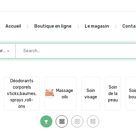
Accueil
Boutique en ligne
Le magasin
Conta
ories
Déodorants
corporels
Soin
Massage
Soin
Soi
sticks,baumes,
de la
oils
visage
bou
sprays ,roll-
peau
ons